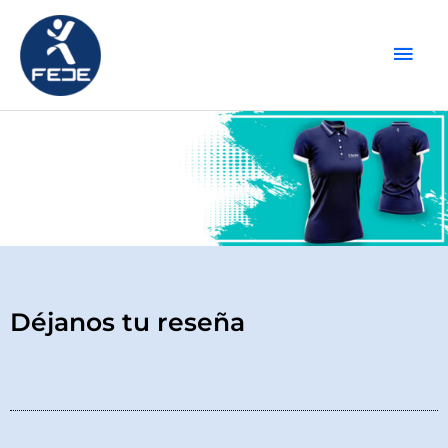
Ir
Men
al
contenido
princ
Déjanos tu reseña