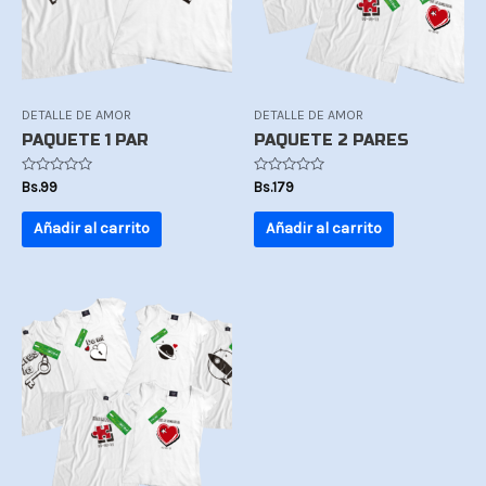
DETALLE DE AMOR
DETALLE DE AMOR
PAQUETE 1 PAR
PAQUETE 2 PARES
Valorado
Valorado
Bs.
99
Bs.
179
con
con
0
0
de
de
Añadir al carrito
Añadir al carrito
5
5