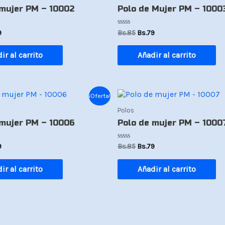
es:
era:
es:
 mujer PM – 10002
Polo de Mujer PM – 1000
.
Bs.79.
Bs.85.
Bs.79.
Valorado
9
Bs.
85
Bs.
79
con
0
de
ir al carrito
Añadir al carrito
5
El
El
El
¡Oferta!
io
precio
precio
precio
Polos
nal
actual
original
actual
es:
era:
es:
 mujer PM – 10006
Polo de mujer PM – 1000
.
Bs.79.
Bs.85.
Bs.79.
Valorado
9
Bs.
85
Bs.
79
con
0
de
ir al carrito
Añadir al carrito
5