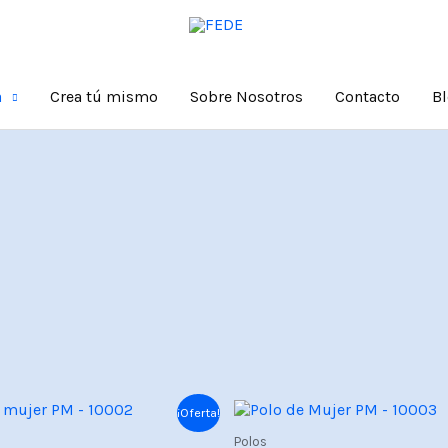
a
Crea tú mismo
Sobre Nosotros
Contacto
B
El
El
El
¡Oferta!
io
precio
precio
precio
Polos
nal
actual
original
actual