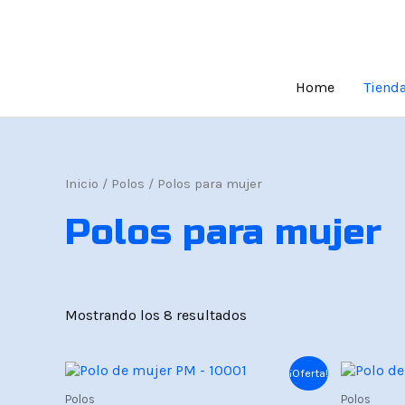
Ir
al
contenido
Home
Tiend
Inicio
/
Polos
/ Polos para mujer
Polos para mujer
Mostrando los 8 resultados
El
El
El
¡Oferta!
precio
precio
prec
Polos
Polos
original
actual
origi