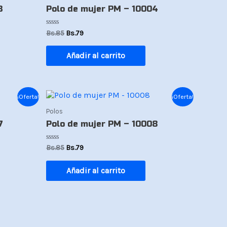
era:
es:
3
Polo de mujer PM – 10004
Bs.85.
Bs.79.
Valorado
Bs.
85
Bs.
79
con
0
de
Añadir al carrito
5
El
El
¡Oferta!
¡Oferta!
precio
precio
Polos
original
actual
era:
es:
7
Polo de mujer PM – 10008
Bs.85.
Bs.79.
Valorado
Bs.
85
Bs.
79
con
0
de
Añadir al carrito
5