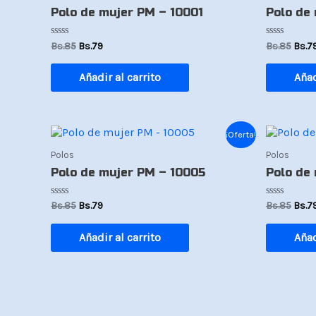
era:
es:
era:
Polo de mujer PM – 10001
Polo de
Bs.85.
Bs.79.
Bs.85
Valorado
Valorado
Bs.
85
Bs.
79
Bs.
85
Bs.
7
con
con
0
0
de
de
Añadir al carrito
Añad
5
5
El
El
El
¡Oferta!
precio
precio
prec
Polos
Polos
original
actual
origi
era:
es:
era:
Polo de mujer PM – 10005
Polo de
Bs.85.
Bs.79.
Bs.85
Valorado
Valorado
Bs.
85
Bs.
79
Bs.
85
Bs.
7
con
con
0
0
de
de
Añadir al carrito
Añad
5
5