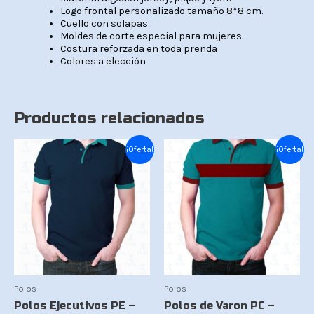
Logo frontal personalizado tamaño 8*8 cm.
Cuello con solapas
Moldes de corte especial para mujeres.
Costura reforzada en toda prenda
Colores a elección
Productos relacionados
El
El
El
El
¡Oferta!
¡Oferta!
precio
precio
precio
precio
original
actual
original
actual
era:
es:
era:
es:
Bs.85.
Bs.75.
Bs.85.
Bs.75.
Polos
Polos
Polos Ejecutivos PE –
Polos de Varon PC –