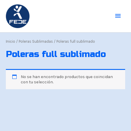
Ir
Men
al
contenido
princ
Inicio
/
Poleras Sublimadas
/ Poleras full sublimado
Poleras full sublimado
No se han encontrado productos que coincidan
con tu selección.