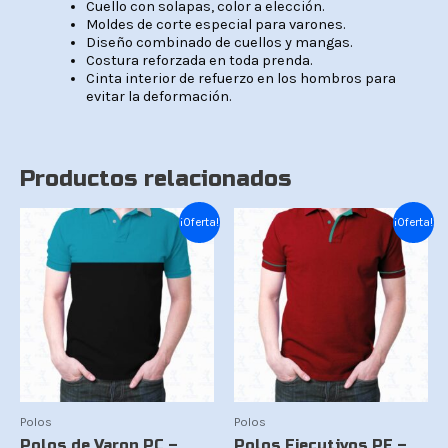
Cuello con solapas, color a elección.
Moldes de corte especial para varones.
Diseño combinado de cuellos y mangas.
Costura reforzada en toda prenda.
Cinta interior de refuerzo en los hombros para
evitar la deformación.
Productos relacionados
El
El
El
El
¡Oferta!
¡Oferta!
precio
precio
precio
precio
original
actual
original
actual
era:
es:
era:
es:
Bs.85.
Bs.75.
Bs.85.
Bs.75.
Polos
Polos
Polos de Varon PC –
Polos Ejecutivos PE –