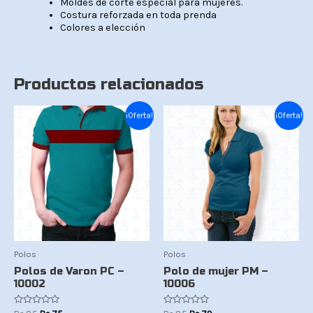
Moldes de corte especial para mujeres.
Costura reforzada en toda prenda
Colores a elección
Productos relacionados
El
El
El
El
¡Oferta!
¡Oferta!
precio
precio
precio
precio
original
actual
original
actual
era:
es:
era:
es:
Bs.85.
Bs.75.
Bs.85.
Bs.79.
Polos
Polos
Polos de Varon PC –
Polo de mujer PM –
10002
10006
Valorado
Valorado