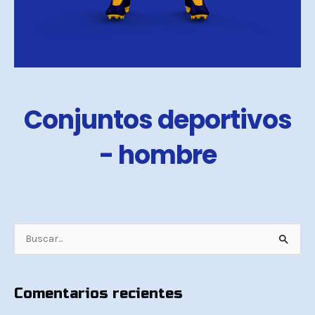
Conjuntos deportivos
- hombre
B
u
s
Comentarios recientes
c