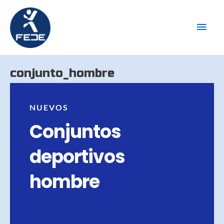
Ir
Men
al
contenido
princ
conjunto_hombre
NUEVOS
Conjuntos
deportivos
hombre