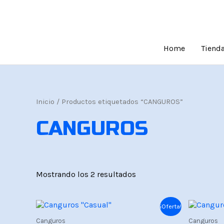
Ir
al
contenido
Home
Tiend
Inicio
/ Productos etiquetados “CANGUROS”
CANGUROS
Mostrando los 2 resultados
El
El
El
¡Oferta!
precio
precio
prec
Canguros
Canguros
original
actual
orig