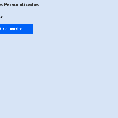
es:
s Personalizados
60.
Bs.150.
50
ir al carrito