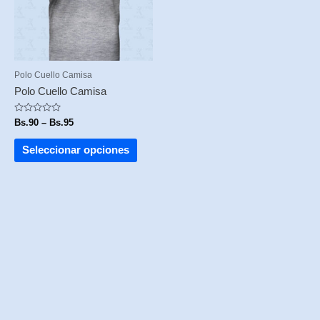
opciones
se
pueden
elegir
en
la
Polo Cuello Camisa
página
Polo Cuello Camisa
de
producto
Valorado
Bs.
90
–
Bs.
95
con
0
de
Seleccionar opciones
5