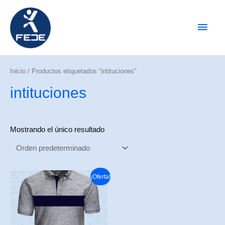
Ir
Men
al
contenido
princ
Inicio
/ Productos etiquetados “intituciones”
intituciones
Mostrando el único resultado
Este
¡Oferta!
producto
tiene
múltiples
variantes.
Las