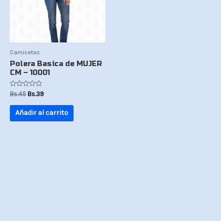
Camisetas
Polera Basica de MUJER
CM – 10001
Valorado
Bs.
45
Bs.
39
con
0
de
Añadir al carrito
5