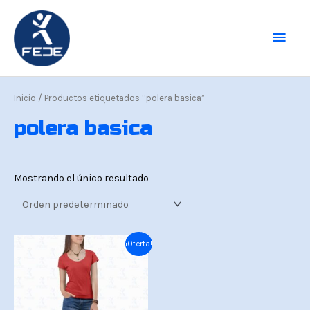
Ir
Men
al
contenido
princ
Inicio
/ Productos etiquetados “polera basica”
polera basica
Mostrando el único resultado
El
El
¡Oferta!
precio
precio
original
actual
era:
es:
Bs.45.
Bs.39.