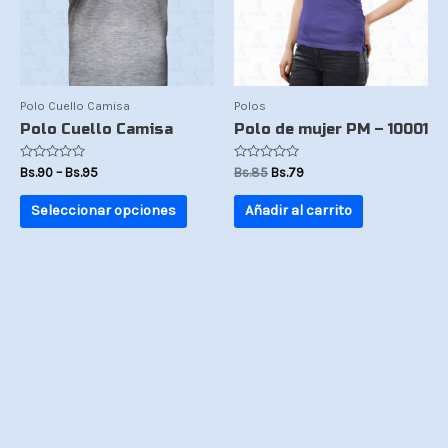
opciones
se
pueden
elegir
en
la
Polo Cuello Camisa
Polos
página
Polo Cuello Camisa
Polo de mujer PM – 10001
de
producto
Valorado
Valorado
Bs.
90
–
Bs.
95
Bs.
85
Bs.
79
con
con
0
0
de
de
Seleccionar opciones
Añadir al carrito
5
5