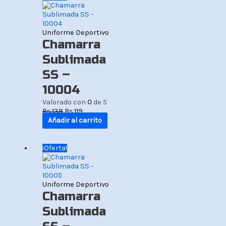
precio
precio
original
actual
era:
es:
Bs.139.
Bs.119.
Uniforme Deportivo
Chamarra
Sublimada
SS –
10004
Valorado con
0
de 5
Bs.
139
Bs.
119
Añadir al carrito
El
El
¡Oferta!
precio
precio
original
actual
era:
es:
Bs.139.
Bs.119.
Uniforme Deportivo
Chamarra
Sublimada