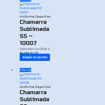
precio
precio
original
actual
era:
es:
Bs.139.
Bs.119.
Uniforme Deportivo
Chamarra
Sublimada
SS –
10007
Valorado con
0
de 5
Bs.
139
Bs.
119
Añadir al carrito
El
El
¡Oferta!
precio
precio
original
actual
era:
es:
Bs.139.
Bs.119.
Uniforme Deportivo
Chamarra
Sublimada