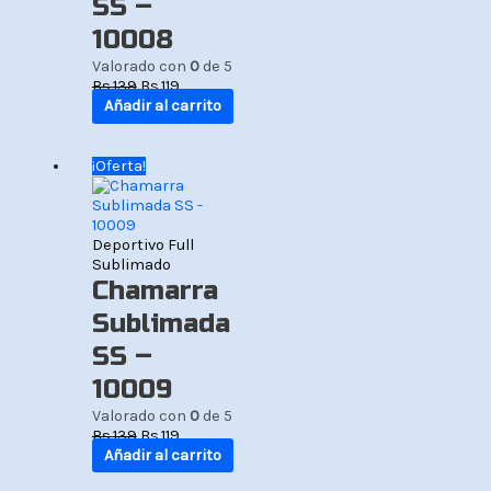
SS –
10008
Valorado con
0
de 5
Bs.
139
Bs.
119
Añadir al carrito
El
El
¡Oferta!
precio
precio
original
actual
era:
es:
Bs.139.
Bs.119.
Deportivo Full
Sublimado
Chamarra
Sublimada
SS –
10009
Valorado con
0
de 5
Bs.
139
Bs.
119
Añadir al carrito