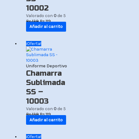
10002
Valorado con
0
de 5
Bs.
139
Bs.
119
Añadir al carrito
El
El
¡Oferta!
precio
precio
original
actual
era:
es:
Bs.139.
Bs.119.
Uniforme Deportivo
Chamarra
Sublimada
SS –
10003
Valorado con
0
de 5
Bs.
139
Bs.
119
Añadir al carrito
El
El
¡Oferta!