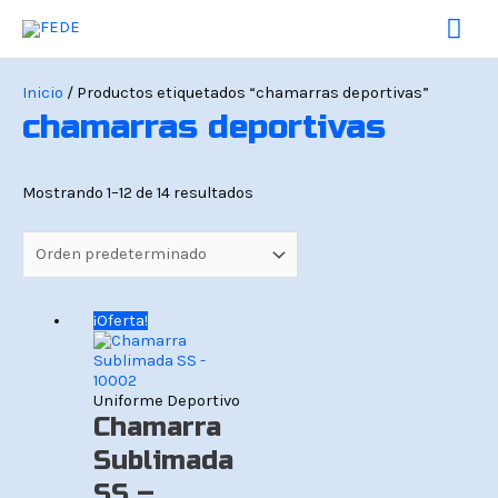
Ir
Men
al
contenido
prin
Inicio
/ Productos etiquetados “chamarras deportivas”
chamarras deportivas
Mostrando 1–12 de 14 resultados
El
El
¡Oferta!
precio
precio
original
actual
era:
es:
Bs.139.
Bs.119.
Uniforme Deportivo
Chamarra
Sublimada
SS –