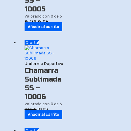
SS –
10005
Valorado con
0
de 5
Bs.
139
Bs.
119
Añadir al carrito
El
El
¡Oferta!
precio
precio
original
actual
era:
es:
Bs.139.
Bs.119.
Uniforme Deportivo
Chamarra
Sublimada
SS –
10006
Valorado con
0
de 5
Bs.
139
Bs.
119
Añadir al carrito
El
El
¡Oferta!