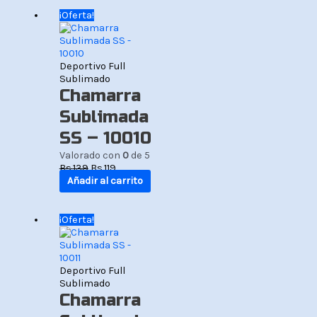
El
El
¡Oferta!
precio
precio
original
actual
era:
es:
Bs.139.
Bs.119.
Deportivo Full
Sublimado
Chamarra
Sublimada
SS – 10010
Valorado con
0
de 5
Bs.
139
Bs.
119
Añadir al carrito
El
El
¡Oferta!
precio
precio
original
actual
era:
es:
Bs.139.
Bs.119.
Deportivo Full
Sublimado
Chamarra