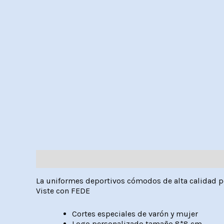
Descripción
Valoraciones (0)
La uniformes deportivos cómodos de alta calidad pe
Viste con FEDE
Cortes especiales de varón y mujer
Logo personalizado tamaño 8*8 cm.