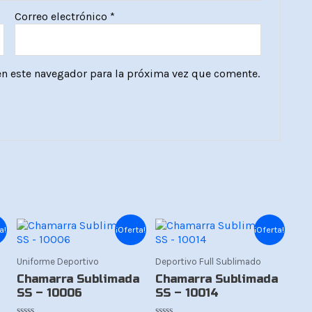
Correo electrónico
*
en este navegador para la próxima vez que comente.
El
El
El
El
a!
¡Oferta!
¡Oferta!
precio
precio
precio
precio
original
actual
original
actual
era:
es:
era:
es:
Uniforme Deportivo
Deportivo Full Sublimado
Bs.139.
Bs.119.
Bs.139.
Bs.119.
Chamarra Sublimada
Chamarra Sublimada
SS – 10006
SS – 10014