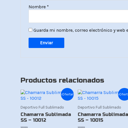
Nombre
*
Guarda mi nombre, correo electrónico y web 
Productos relacionados
El
El
El
El
¡Oferta!
¡Ofert
precio
precio
precio
precio
original
actual
original
actual
era:
es:
era:
es:
Deportivo Full Sublimado
Deportivo Full Sublimado
Bs.139.
Bs.119.
Bs.139.
Bs.119.
Chamarra Sublimada
Chamarra Sublimada
SS – 10012
SS – 10015