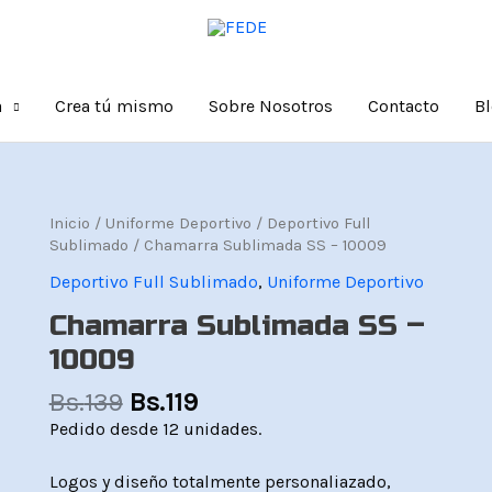
a
Crea tú mismo
Sobre Nosotros
Contacto
B
El
El
Chamarra
Inicio
/
Uniforme Deportivo
/
Deportivo Full
precio
precio
Sublimada
Sublimado
/ Chamarra Sublimada SS – 10009
original
actual
SS
Deportivo Full Sublimado
,
Uniforme Deportivo
era:
es:
-
Bs.139.
Bs.119.
10009
Chamarra Sublimada SS –
cantidad
10009
Bs.
139
Bs.
119
Pedido desde 12 unidades.
Logos y diseño totalmente personaliazado,