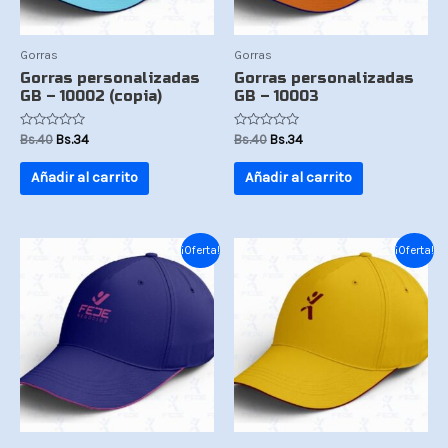
Gorras
Gorras
Gorras personalizadas
Gorras personalizadas
GB – 10002 (copia)
GB – 10003
Valorado
Valorado
Bs.
40
Bs.
34
Bs.
40
Bs.
34
con
con
0
0
de
de
Añadir al carrito
Añadir al carrito
5
5
El
El
El
El
¡Oferta!
¡Oferta!
precio
precio
precio
precio
original
actual
original
actual
era:
es:
era:
es:
Bs.40.
Bs.34.
Bs.40.
Bs.34.