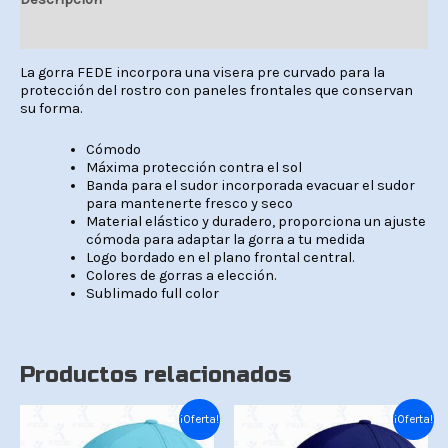
Valoraciones (0)
La gorra FEDE incorpora una visera pre curvado para la
protección del rostro con paneles frontales que conservan
su forma.
Cómodo
Máxima protección contra el sol
Banda para el sudor incorporada evacuar el sudor
para mantenerte fresco y seco
Material elástico y duradero, proporciona un ajuste
cómoda para adaptar la gorra a tu medida
Logo bordado en el plano frontal central.
Colores de gorras a elección.
Sublimado full color
Productos relacionados
El
El
El
El
¡Oferta!
¡Oferta!
precio
precio
precio
precio
original
actual
original
actual