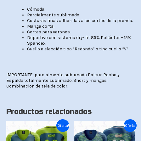
Cómoda.
Parcialmente sublimado.
Costuras finas adheridas a los cortes de la prenda.
Manga corta.
Cortes para varones.
Deportivo con sistema dry- fit 85% Poliéster – 15%
Spandex.
Cuello a elección tipo “Redondo” o tipo cuello “V”.
IMPORTANTE: parcialmente sublimado
Polera: Pecho y
Espalda totalmente sublimado.
Short y mangas:
Combinacion de tela de color.
Productos relacionados
El
El
El
El
¡Oferta!
¡Oferta!
precio
precio
precio
precio
original
actual
original
actual
era:
es:
era:
es: