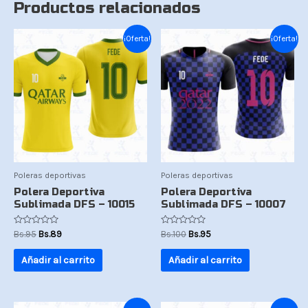
Productos relacionados
El
El
El
El
¡Oferta!
¡Oferta!
precio
precio
precio
precio
original
actual
original
actual
era:
es:
era:
es:
Bs.95.
Bs.89.
Bs.100.
Bs.95.
Poleras deportivas
Poleras deportivas
Polera Deportiva
Polera Deportiva
Sublimada DFS – 10015
Sublimada DFS – 10007
Valorado
Valorado
Bs.
95
Bs.
89
Bs.
100
Bs.
95
con
con
0
0
de
de
Añadir al carrito
Añadir al carrito
5
5
El
El
El
El