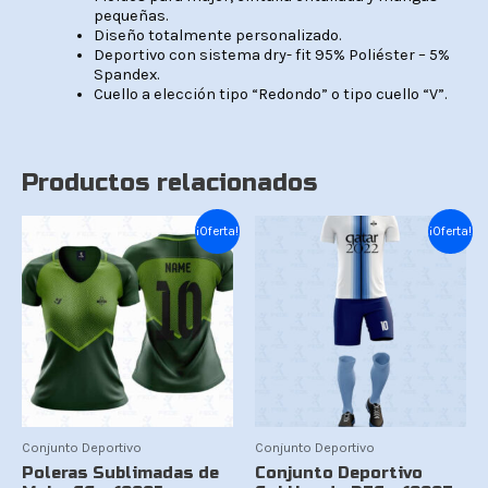
pequeñas.
Diseño totalmente personalizado.
Deportivo con sistema dry- fit 95% Poliéster – 5%
Spandex.
Cuello a elección tipo “Redondo” o tipo cuello “V”.
Productos relacionados
El
El
El
El
¡Oferta!
¡Oferta!
precio
precio
precio
precio
original
actual
original
actual
era:
es:
era:
es:
Bs.89.
Bs.79.
Bs.150.
Bs.139.
Conjunto Deportivo
Conjunto Deportivo
Poleras Sublimadas de
Conjunto Deportivo